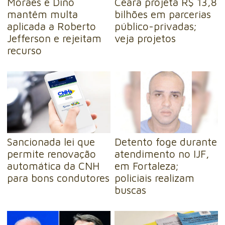
Moraes e Dino
Ceará projeta R$ 13,8
mantêm multa
bilhões em parcerias
aplicada a Roberto
público-privadas;
Jefferson e rejeitam
veja projetos
recurso
Sancionada lei que
Detento foge durante
permite renovação
atendimento no IJF,
automática da CNH
em Fortaleza;
para bons condutores
policiais realizam
buscas